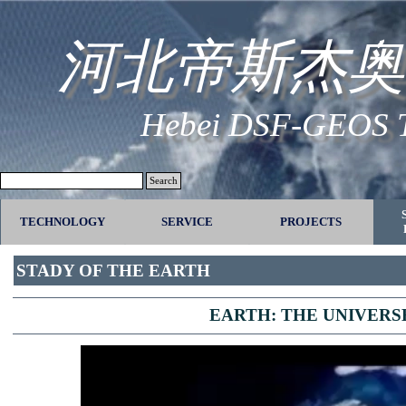
Go to content
河北帝斯杰奥
Hebei DSF-GEOS Te
Search
TECHNOLOGY
SERVICE
▼
PROJECTS
▼
STADY OF THE EARTH
EARTH: THE UNIVERSE